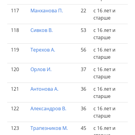
117
Манханова
П.
22
с 16 лет и
старше
118
Сивков
В.
53
с 16 лет и
старше
119
Терехов
А.
56
с 16 лет и
старше
120
Орлов
И.
37
с 16 лет и
старше
121
Антонова
А.
36
с 16 лет и
старше
122
Александров
В.
36
с 16 лет и
старше
123
Трапезников
М.
45
с 16 лет и