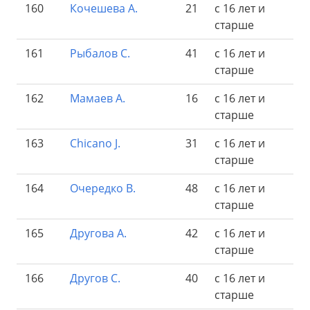
160
Кочешева
А.
21
с 16 лет и
старше
161
Рыбалов
С.
41
с 16 лет и
старше
162
Мамаев
А.
16
с 16 лет и
старше
163
Chicano
J.
31
с 16 лет и
старше
164
Очередко
В.
48
с 16 лет и
старше
165
Другова
А.
42
с 16 лет и
старше
166
Другов
С.
40
с 16 лет и
старше