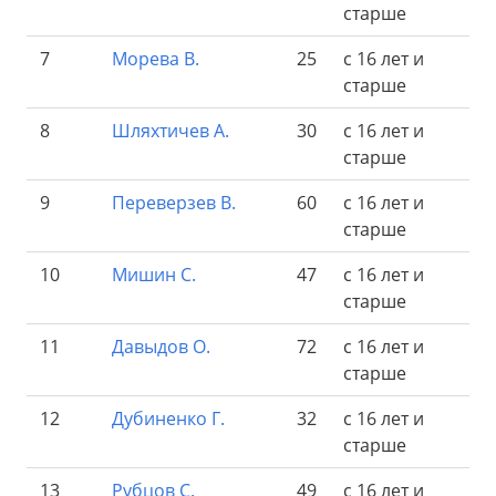
старше
7
Морева
В.
25
с 16 лет и
старше
8
Шляхтичев
А.
30
с 16 лет и
старше
9
Переверзев
В.
60
с 16 лет и
старше
10
Мишин
С.
47
с 16 лет и
старше
11
Давыдов
О.
72
с 16 лет и
старше
12
Дубиненко
Г.
32
с 16 лет и
старше
13
Рубцов
С.
49
с 16 лет и