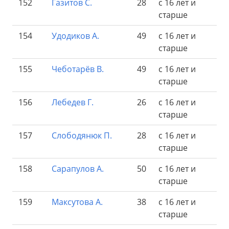
152
Газитов
С.
28
с 16 лет и
старше
154
Удодиков
А.
49
с 16 лет и
старше
155
Чеботарёв
В.
49
с 16 лет и
старше
156
Лебедев
Г.
26
с 16 лет и
старше
157
Слободянюк
П.
28
с 16 лет и
старше
158
Сарапулов
А.
50
с 16 лет и
старше
159
Максутова
А.
38
с 16 лет и
старше