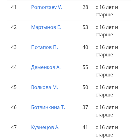
41
Pomortsev
V.
28
с 16 лет и
старше
42
Мартынов
Е.
53
с 16 лет и
старше
43
Потапов
П.
40
с 16 лет и
старше
44
Деменков
А.
55
с 16 лет и
старше
45
Волкова
М.
50
с 16 лет и
старше
46
Ботвинкина
Т.
37
с 16 лет и
старше
47
Кузнецов
А.
41
с 16 лет и
старше