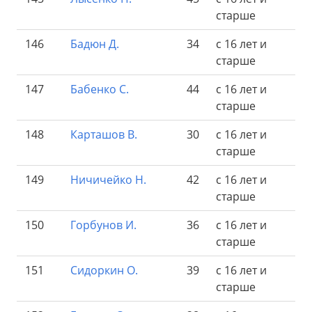
старше
146
Бадюн
Д.
34
с 16 лет и
старше
147
Бабенко
С.
44
с 16 лет и
старше
148
Карташов
В.
30
с 16 лет и
старше
149
Ничичейко
Н.
42
с 16 лет и
старше
150
Горбунов
И.
36
с 16 лет и
старше
151
Сидоркин
О.
39
с 16 лет и
старше