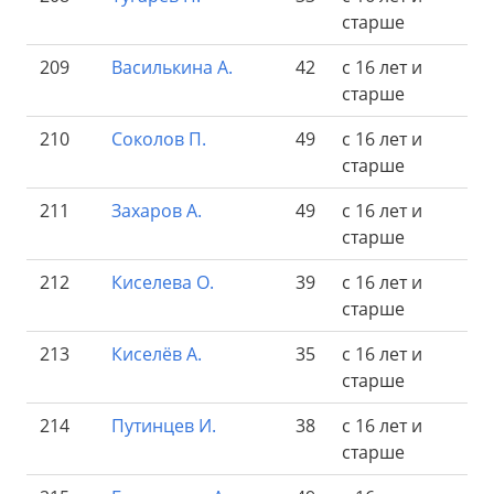
старше
209
Василькина
А.
42
с 16 лет и
старше
210
Соколов
П.
49
с 16 лет и
старше
211
Захаров
А.
49
с 16 лет и
старше
212
Киселева
О.
39
с 16 лет и
старше
213
Киселёв
А.
35
с 16 лет и
старше
214
Путинцев
И.
38
с 16 лет и
старше