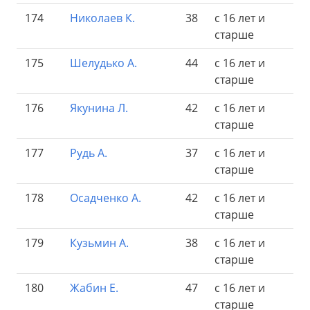
174
Николаев
К.
38
с 16 лет и
старше
175
Шелудько
А.
44
с 16 лет и
старше
176
Якунина
Л.
42
с 16 лет и
старше
177
Рудь
А.
37
с 16 лет и
старше
178
Осадченко
А.
42
с 16 лет и
старше
179
Кузьмин
А.
38
с 16 лет и
старше
180
Жабин
Е.
47
с 16 лет и
старше