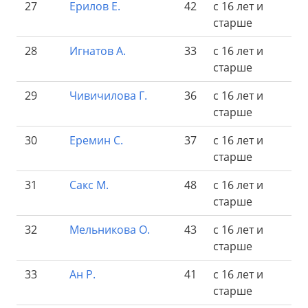
27
Ерилов
Е.
42
с 16 лет и
старше
28
Игнатов
А.
33
с 16 лет и
старше
29
Чивичилова
Г.
36
с 16 лет и
старше
30
Еремин
С.
37
с 16 лет и
старше
31
Сакс
М.
48
с 16 лет и
старше
32
Мельникова
О.
43
с 16 лет и
старше
33
Ан
Р.
41
с 16 лет и
старше