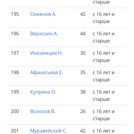
старше
195
Семенов
А.
42
с 16 лет и
старше
196
Верхозин
А.
44
с 16 лет и
старше
197
Иноземцев
Н.
30
с 16 лет и
старше
198
Афанасьева
Е.
35
с 16 лет и
старше
199
Куприна
О.
38
с 16 лет и
старше
200
Волохов
В.
26
с 16 лет и
старше
201
Муравейский
С.
42
с 16 лет и