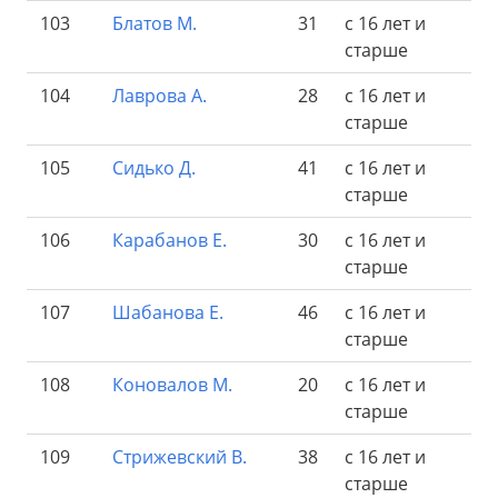
103
Блатов
М.
31
с 16 лет и
старше
104
Лаврова
А.
28
с 16 лет и
старше
105
Сидько
Д.
41
с 16 лет и
старше
106
Карабанов
Е.
30
с 16 лет и
старше
107
Шабанова
Е.
46
с 16 лет и
старше
108
Коновалов
М.
20
с 16 лет и
старше
109
Стрижевский
В.
38
с 16 лет и
старше