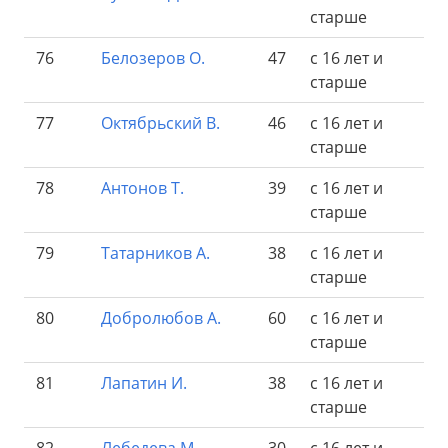
старше
76
Белозеров
О.
47
с 16 лет и
старше
77
Октябрьский
В.
46
с 16 лет и
старше
78
Антонов
Т.
39
с 16 лет и
старше
79
Татарников
А.
38
с 16 лет и
старше
80
Добролюбов
А.
60
с 16 лет и
старше
81
Лапатин
И.
38
с 16 лет и
старше