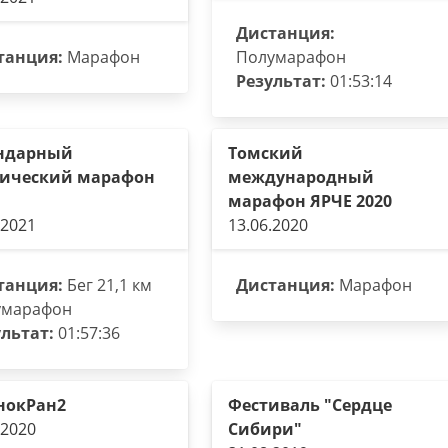
Дистанция:
танция:
Марафон
Полумарафон
Результат:
01:53:14
ндарный
Томский
ический марафон
международный
марафон ЯРЧЕ 2020
.2021
13.06.2020
танция:
Бег 21,1 км
Дистанция:
Марафон
умарафон
льтат:
01:57:36
нокРан2
Фестиваль "Сердце
.2020
Сибири"