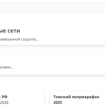
ые сети
ивязанной соцсети...
овки...
г.РФ
Томский полумарафон
.2026
2025