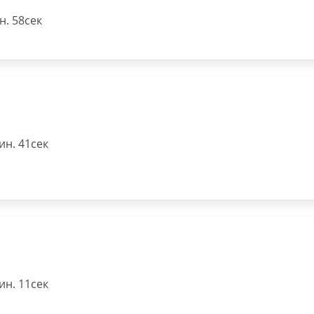
. 58сек
н. 41сек
н. 11сек