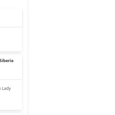
iberia
м Lady