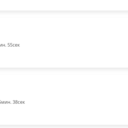
н. 55сек
5мин. 38сек