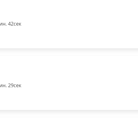
н. 42сек
н. 29сек