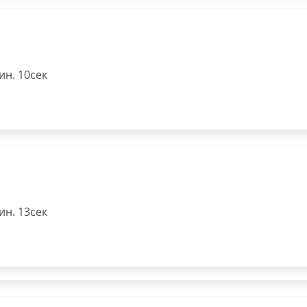
н. 10сек
н. 13сек