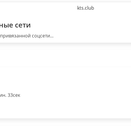
kts.club
ные сети
привязанной соцсети...
н. 33сек