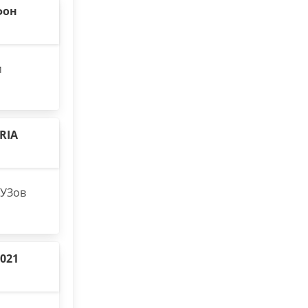
фон
м
RIA
ВУЗов
021