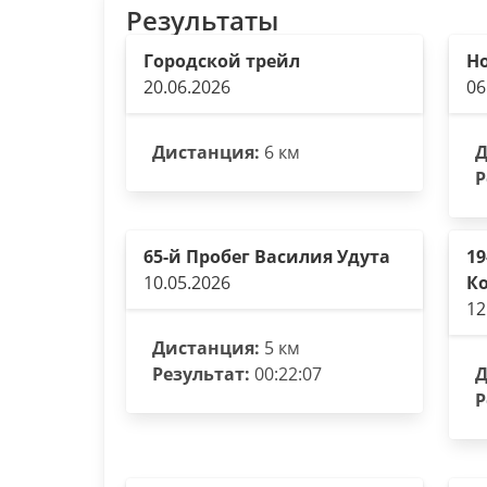
Результаты
Городской трейл
Но
20.06.2026
06
Дистанция:
6 км
Д
Р
65-й Пробег Василия Удута
1
10.05.2026
К
12
Дистанция:
5 км
Результат:
00:22:07
Д
Р