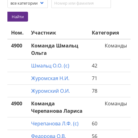
Найти
Ном.
Участник
Категория
4900
Команда Шмальц
Команды
Ольга
Шмальц О.О. (с)
42
Журомская Н.И.
71
Журомский О.И.
78
4900
Команда
Команды
Черепанова Лариса
Черепанова Л.Ф. (с)
60
Федорова О.В.
56