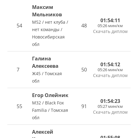
Максим
Мельников
01:54:11
М52 / нет клуба /
54
48
05:26 мин/км
нет команды /
Скачать диплом
Новосибирская
обл
Галина
01:54:12
Алексеева
7
50
05:26 мин/км
Ж45 / Томская
Скачать диплом
обл
Егор Олейник
01:54:23
М32 / Black Fox
55
91
05:27 мин/км
Familia / Томская
Скачать диплом
обл
Алексей
01:55:08