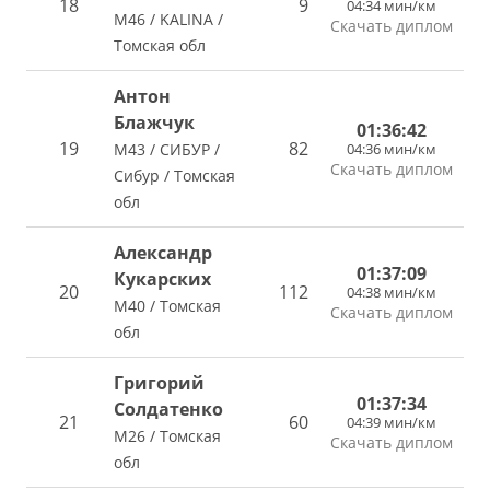
18
9
04:34 мин/км
М46 / KALINA /
Скачать диплом
Томская обл
Антон
Блажчук
01:36:42
19
82
04:36 мин/км
М43 / СИБУР /
Скачать диплом
Сибур / Томская
обл
Александр
01:37:09
Кукарских
20
112
04:38 мин/км
М40 / Томская
Скачать диплом
обл
Григорий
01:37:34
Солдатенко
21
60
04:39 мин/км
М26 / Томская
Скачать диплом
обл