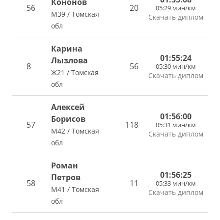
Кононов
56
20
05:29 мин/км
М39 / Томская
Скачать диплом
обл
Карина
01:55:24
Лызлова
8
56
05:30 мин/км
Ж21 / Томская
Скачать диплом
обл
Алексей
01:56:00
Борисов
57
118
05:31 мин/км
М42 / Томская
Скачать диплом
обл
Роман
01:56:25
Петров
58
11
05:33 мин/км
М41 / Томская
Скачать диплом
обл