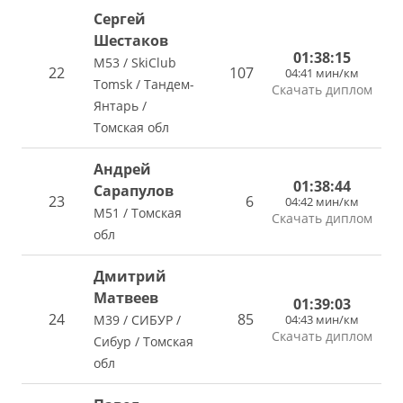
Сергей
Шестаков
01:38:15
М53 / SkiClub
22
107
04:41 мин/км
Tomsk / Тандем-
Скачать диплом
Янтарь /
Томская обл
Андрей
01:38:44
Сарапулов
23
6
04:42 мин/км
М51 / Томская
Скачать диплом
обл
Дмитрий
Матвеев
01:39:03
24
85
04:43 мин/км
М39 / СИБУР /
Скачать диплом
Сибур / Томская
обл