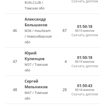
Скачать диплом
RUN.CLUB /
Томская обл
Александр
Большаков
01:50:18
46
87
05:15 мин/км
М36 / maulteam
Скачать диплом
/ Новосибирская
обл
Юрий
01:50:18
Кулинцов
47
4
05:15 мин/км
М37 / Томская
Скачать диплом
обл
Сергей
01:50:43
Мельников
48
28
05:16 мин/км
М47 / Томская
Скачать диплом
обл