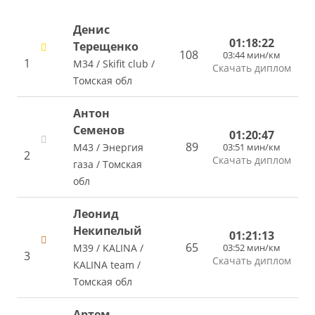
Денис
01:18:22
Терещенко
108
03:44 мин/км
1
М34 / Skifit club /
Скачать диплом
Томская обл
Антон
Семенов
01:20:47
89
03:51 мин/км
М43 / Энергия
2
Скачать диплом
газа / Томская
обл
Леонид
Некипелый
01:21:13
65
03:52 мин/км
М39 / KALINA /
3
Скачать диплом
KALINA team /
Томская обл
Артем