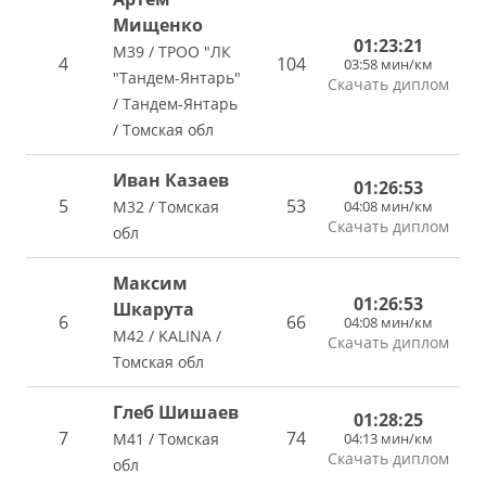
Мищенко
01:23:21
М39 / ТРОО "ЛК
4
104
03:58 мин/км
"Тандем-Янтарь"
Скачать диплом
/ Тандем-Янтарь
/ Томская обл
Иван Казаев
01:26:53
5
53
04:08 мин/км
М32 / Томская
Скачать диплом
обл
Максим
01:26:53
Шкарута
6
66
04:08 мин/км
М42 / KALINA /
Скачать диплом
Томская обл
Глеб Шишаев
01:28:25
7
74
04:13 мин/км
М41 / Томская
Скачать диплом
обл