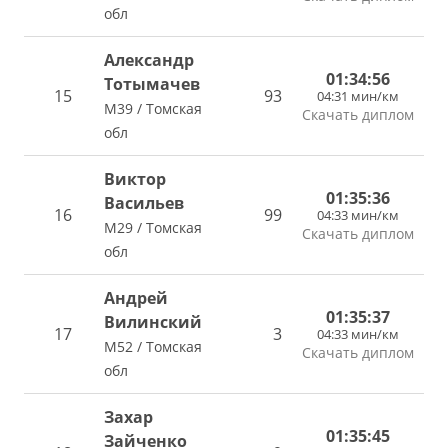
обл
Александр
01:34:56
Тотымачев
15
93
04:31 мин/км
М39 / Томская
Скачать диплом
обл
Виктор
01:35:36
Васильев
16
99
04:33 мин/км
М29 / Томская
Скачать диплом
обл
Андрей
01:35:37
Вилинский
17
3
04:33 мин/км
М52 / Томская
Скачать диплом
обл
Захар
01:35:45
Зайченко