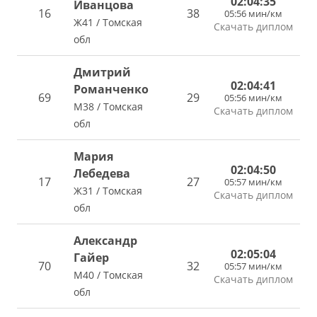
02:04:35
Иванцова
16
38
05:56 мин/км
Ж41 / Томская
Скачать диплом
обл
Дмитрий
02:04:41
Романченко
69
29
05:56 мин/км
М38 / Томская
Скачать диплом
обл
Мария
02:04:50
Лебедева
17
27
05:57 мин/км
Ж31 / Томская
Скачать диплом
обл
Александр
02:05:04
Гайер
70
32
05:57 мин/км
М40 / Томская
Скачать диплом
обл