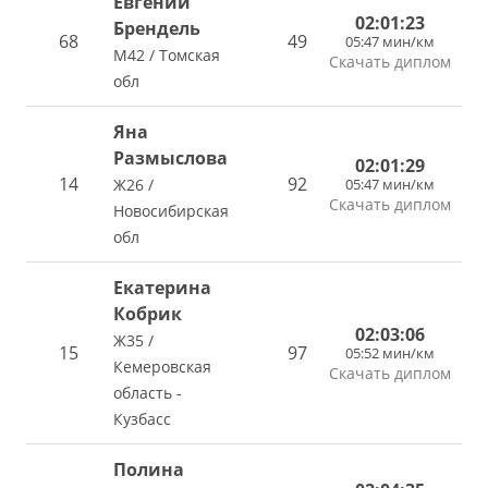
Евгений
02:01:23
Брендель
68
49
05:47 мин/км
М42 / Томская
Скачать диплом
обл
Яна
Размыслова
02:01:29
14
92
05:47 мин/км
Ж26 /
Скачать диплом
Новосибирская
обл
Екатерина
Кобрик
02:03:06
Ж35 /
15
97
05:52 мин/км
Кемеровская
Скачать диплом
область -
Кузбасс
Полина