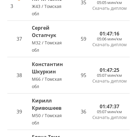
35
05:05 мин/км
3
Ж43 / Томская
Скачать диплом
обл
Сергей
01:47:16
Остапчук
37
59
05:06 мин/км
М32 / Томская
Скачать диплом
обл
Константин
01:47:25
Шкуркин
38
95
05:07 мин/км
М66 / Томская
Скачать диплом
обл
Кирилл
01:47:37
Кривошеев
39
36
05:07 мин/км
М50 / Томская
Скачать диплом
обл