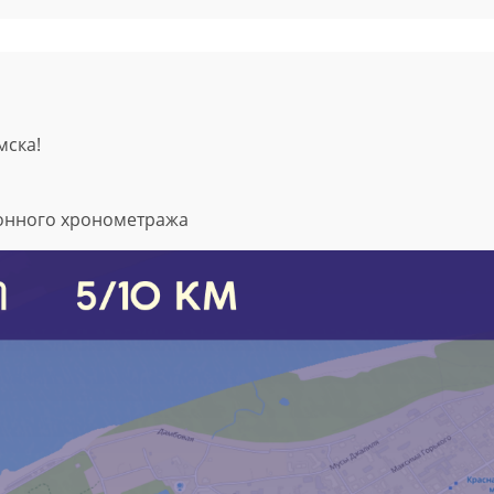
мска!
ронного хронометража