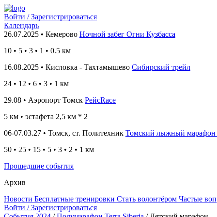
Войти / Зарегистрироваться
Календарь
26.07.2025 • Кемерово
Ночной забег Огни Кузбасса
10
•
5 • 3 • 1 • 0.5
км
16.08.2025 • Кисловка - Тахтамышево
Сибирский трейл
24
• 12
• 6 • 3 • 1
км
29.08 • Аэропорт Томск
РейсRace
5 км
• эстафета 2,5 км * 2
06-07.03.27 • Томск, ст. Политехник
Томский лыжный марафон
50 • 25 • 15 • 5 • 3 • 2 • 1 км
Прошедшие события
Архив
Новости
Бесплатные тренировки
Стать волонтёром
Частые во
Войти / Зарегистрироваться
События 2024
/
Полумарафон Terra Siberia
/
Детский марафон