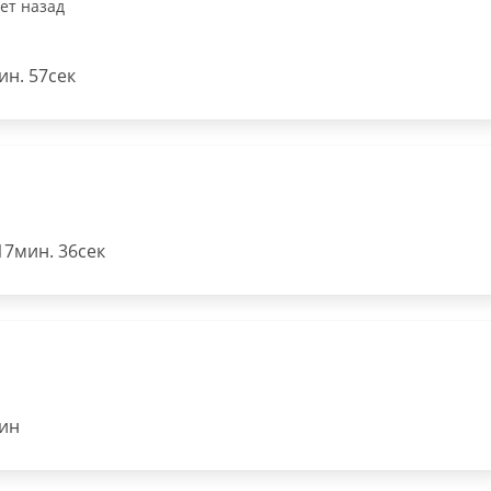
лет назад
н. 57сек
17мин. 36сек
ин