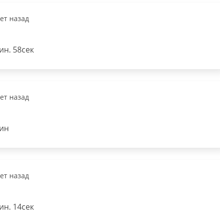
лет назад
н. 58сек
лет назад
ин
лет назад
н. 14сек