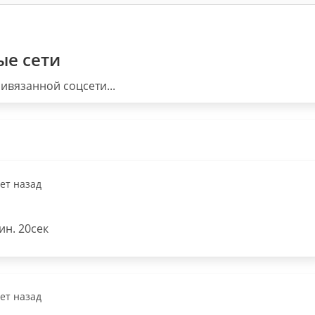
ые сети
ивязанной соцсети...
лет назад
н. 20сек
лет назад