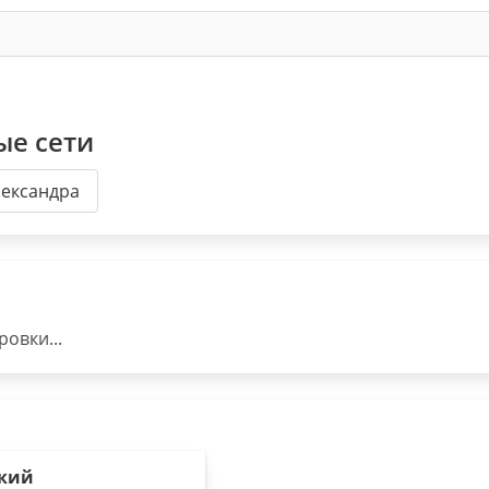
ые сети
лександра
овки...
кий