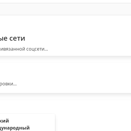
ые сети
ивязанной соцсети...
овки...
кий
дународный