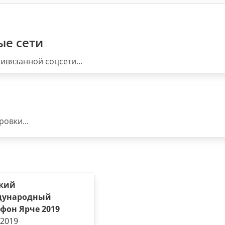
ые сети
ивязанной соцсети...
овки...
кий
дународный
фон Ярче 2019
.2019