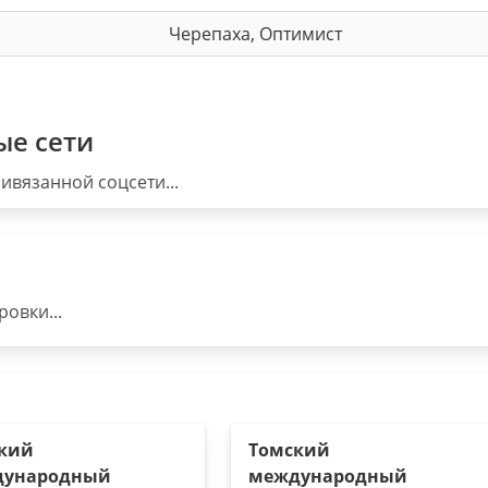
Черепаха, Оптимист
ые сети
ивязанной соцсети...
овки...
кий
Томский
дународный
международный