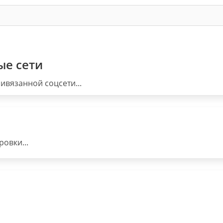
ые сети
ивязанной соцсети...
овки...