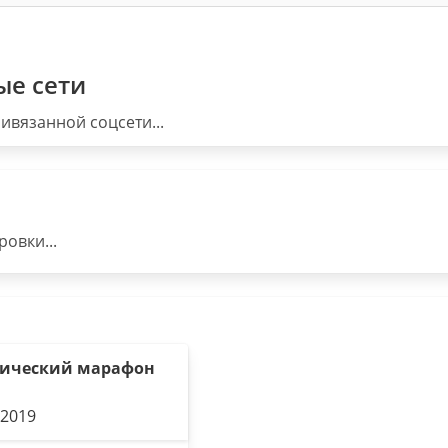
ые сети
ивязанной соцсети...
овки...
ический марафон
.2019