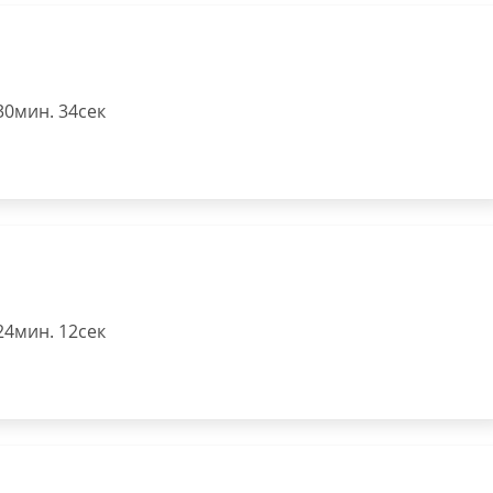
30мин. 34сек
24мин. 12сек