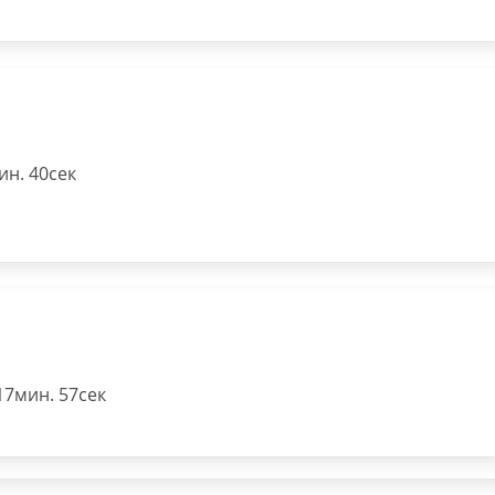
н. 40сек
17мин. 57сек