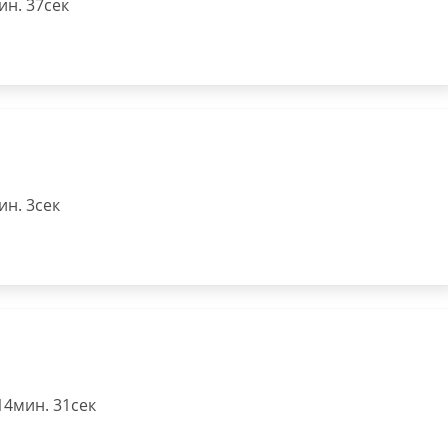
н. 37сек
н. 3сек
14мин. 31сек