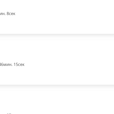
н. 8сек
46мин. 15сек