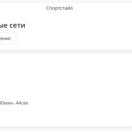
Спортстайл
ые сети
Денис
30мин. 44сек