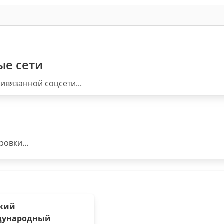
ые сети
ивязанной соцсети...
овки...
кий
дународный