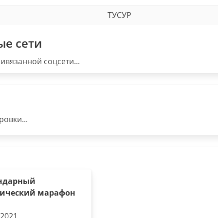
ТУСУР
ые сети
ивязанной соцсети...
овки...
ндарный
ический марафон
.2021