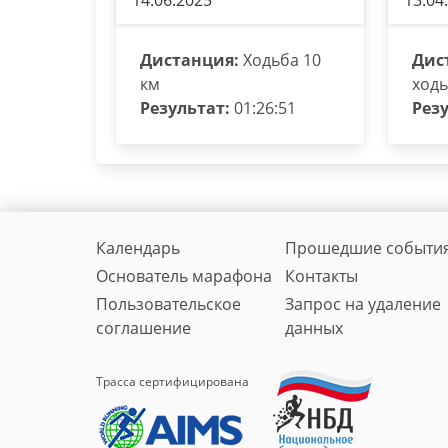
14.06.2025
13.04
Дистанция:
Ходьба 10
Дис
км
ходь
Результат:
01:26:51
Резу
Календарь
Прошедшие событи
Основатель марафона
Контакты
Пользовательское
Запрос на удаление
соглашение
данных
Трасса сертифицирована