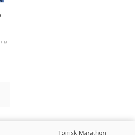
а
опы
Tomsk Marathon