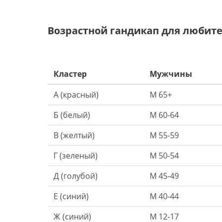
Возрастной гандикап для любите
Кластер
Мужчины
А (красный)
М 65+
Б (белый)
М 60-64
В (желтый)
М 55-59
Г (зеленый)
М 50-54
Д (голубой)
М 45-49
Е (синий)
М 40-44
Ж (синий)
М 12-17