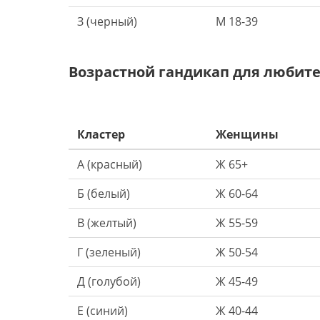
З (черный)
М 18-39
Возрастной гандикап для любит
Кластер
Женщины
А (красный)
Ж 65+
Б (белый)
Ж 60-64
В (желтый)
Ж 55-59
Г (зеленый)
Ж 50-54
Д (голубой)
Ж 45-49
Е (синий)
Ж 40-44