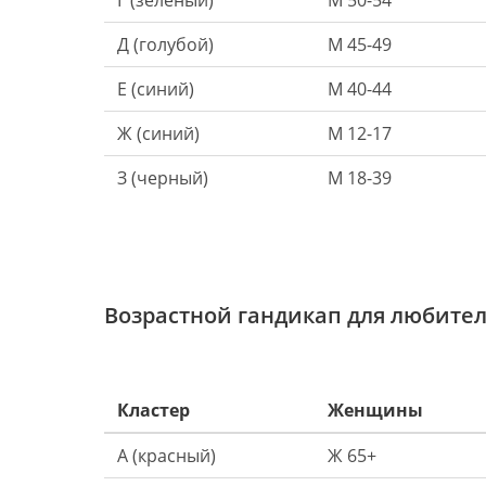
Г (зеленый)
М 50-54
Д (голубой)
М 45-49
Е (синий)
М 40-44
Ж (синий)
М 12-17
З (черный)
М 18-39
Возрастной гандикап для любите
Кластер
Женщины
А (красный)
Ж 65+