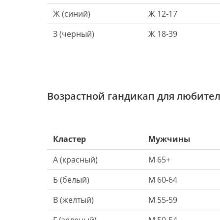
Ж (синий)
Ж 12-17
З (черный)
Ж 18-39
Возрастной гандикап для любител
Кластер
Мужчины
А (красный)
М 65+
Б (белый)
М 60-64
В (желтый)
М 55-59