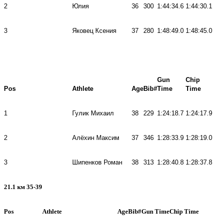
2
Юлия
36
300
1:44:34.6
1:44:30.1
3
Яковец Ксения
37
280
1:48:49.0
1:48:45.0
Gun
Chip
Pos
Athlete
Age
Bib#
Time
Time
1
Гулик Михаил
38
229
1:24:18.7
1:24:17.9
2
Алёхин Максим
37
346
1:28:33.9
1:28:19.0
3
Шипенков Роман
38
313
1:28:40.8
1:28:37.8
21.1 км 35-39
Pos
Athlete
Age
Bib#
Gun Time
Chip Time