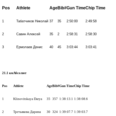
Pos
Athlete
Age
Bib#
Gun Time
Chip Time
1
Табатчиков Николай
37
35
2:50:00
2:49:58
2
Савин Алексей
35
2
2:58:31
2:58:30
3
Ермолаев Денис
40
45
3:03:44
3:03:41
21.1 км
Абсолют
Pos
Athlete
Age
Bib#
Gun Time
Chip Time
1
Klinovitskaya Darya
35
357
1:38:13.1
1:38:08.6
2
Третьякова Дарина
30
324
1:39:07.7
1:39:03.7