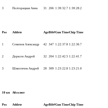
3
Полторацкая Анна
31
266
1:39:32.7
1:39:28.2
Pos
Athlete
Age
Bib#
Gun Time
Chip Time
1
Семенов Александр
42
347
1:22:37.8
1:22:36.7
2
Дерксен Андрей
32
204
1:22:42.5
1:22:41.7
3
Шляхтичев Андрей
28
309
1:23:22.8
1:23:21.0
10 км
Абсолют
Pos
Athlete
Age
Bib#
Gun Time
Chip Time