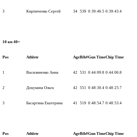
3
Кирпиченко Сергей
34
539
0:39:46.5
0:39:43.4
10 км 40+
Pos
Athlete
Age
Bib#
Gun Time
Chip Time
1
Василиненко Анна
42
531
0:44:09.8
0:44:06.8
2
Докукина Ольга
42
551
0:48:30.4
0:48:25.7
3
Басаргина Екатерина
41
519
0:48:54.7
0:48:53.4
Pos
Athlete
Age
Bib#
Gun Time
Chip Time