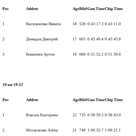
Pos
Athlete
Age
Bib#
Gun Time
Chip Time
1
Васильченко Никита
18
528
0:43:17.3
0:43:11.0
2
Демидов Дмитрий
17
605
0:45:49.4
0:45:45.8
3
Бекшенев Артем
16
660
0:51:52.2
0:51:39.6
10 км 19-22
Pos
Athlete
Age
Bib#
Gun Time
Chip Time
1
Власюк Екатерина
22
735
0:58:59.3
0:58:43.0
2
Москоленко Алёна
21
749
1:00:35.7
1:00:21.1