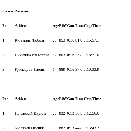
3.5 км
Абсолют
Pos
Athlete
Age
Bib#
Gun Time
Chip Time
1
Кузьмина Любовь
28
853
0:16:01.0
0:15:57.1
2
Никитина Екатерина
17
803
0:16:35.8
0:16:21.0
3
Кузнецова Таисия
14
889
0:16:37.6
0:16:33.9
Pos
Athlete
Age
Bib#
Gun Time
Chip Time
1
Полянский Кирилл
20
832
0:12:58.3
0:12:56.6
2
Молчуев Евгений
33
882
0:13:44.8
0:13:43.2