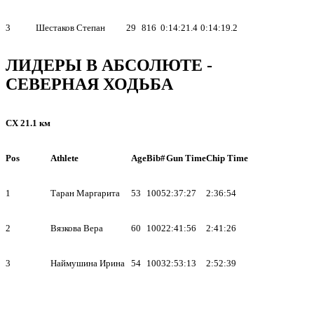
3
Шестаков Степан
29
816
0:14:21.4
0:14:19.2
ЛИДЕРЫ В АБСОЛЮТЕ -
СЕВЕРНАЯ ХОДЬБА
СХ 21.1 км
Pos
Athlete
Age
Bib#
Gun Time
Chip Time
1
Таран Маргарита
53
1005
2:37:27
2:36:54
2
Вязкова Вера
60
1002
2:41:56
2:41:26
3
Наймушина Ирина
54
1003
2:53:13
2:52:39