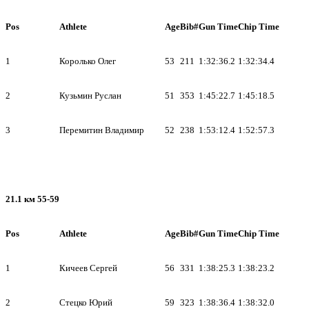
Pos
Athlete
Age
Bib#
Gun Time
Chip Time
1
Королько Олег
53
211
1:32:36.2
1:32:34.4
2
Кузьмин Руслан
51
353
1:45:22.7
1:45:18.5
3
Перемитин Владимир
52
238
1:53:12.4
1:52:57.3
21.1 км 55-59
Pos
Athlete
Age
Bib#
Gun Time
Chip Time
1
Кичеев Сергей
56
331
1:38:25.3
1:38:23.2
2
Стецко Юрий
59
323
1:38:36.4
1:38:32.0