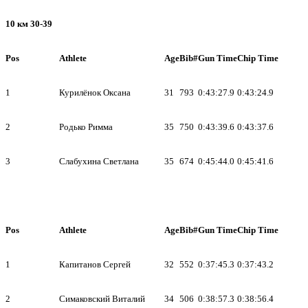
10 км 30-39
Pos
Athlete
Age
Bib#
Gun Time
Chip Time
1
Курилёнок Оксана
31
793
0:43:27.9
0:43:24.9
2
Родько Римма
35
750
0:43:39.6
0:43:37.6
3
Слабухина Светлана
35
674
0:45:44.0
0:45:41.6
Pos
Athlete
Age
Bib#
Gun Time
Chip Time
1
Капитанов Сергей
32
552
0:37:45.3
0:37:43.2
2
Симаковский Виталий
34
506
0:38:57.3
0:38:56.4