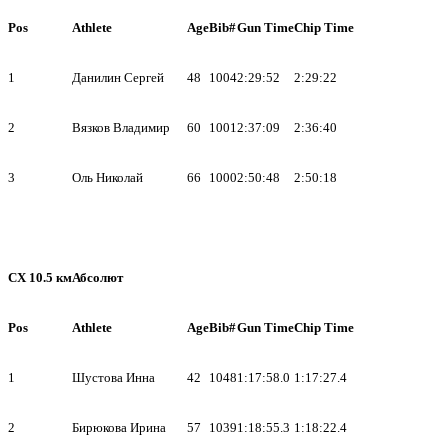
Pos
Athlete
Age
Bib#
Gun Time
Chip Time
1
Данилин Сергей
48
1004
2:29:52
2:29:22
2
Вязков Владимир
60
1001
2:37:09
2:36:40
3
Оль Николай
66
1000
2:50:48
2:50:18
СХ 10.5 км
Абсолют
Pos
Athlete
Age
Bib#
Gun Time
Chip Time
1
Шустова Инна
42
1048
1:17:58.0
1:17:27.4
2
Бирюкова Ирина
57
1039
1:18:55.3
1:18:22.4