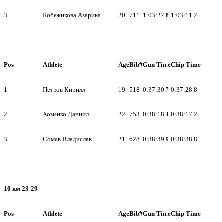
3
Кобежикова Азарика
20
711
1:03:27.8
1:03:11.2
Pos
Athlete
Age
Bib#
Gun Time
Chip Time
1
Петров Кирилл
19
518
0:37:30.7
0:37:28.8
2
Хоменко Даниил
22
753
0:38:18.4
0:38:17.2
3
Сомов Владислав
21
628
0:38:39.9
0:38:38.8
10 км 23-29
Pos
Athlete
Age
Bib#
Gun Time
Chip Time