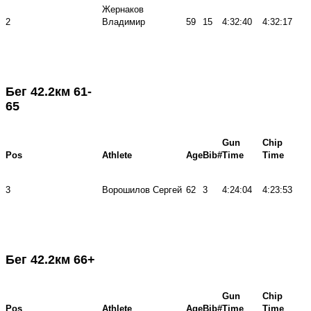
Жернаков
2
Владимир
59
15
4:32:40
4:32:17
Бег 42.2км 61-
65
Gun
Chip
Pos
Athlete
Age
Bib#
Time
Time
3
Ворошилов Сергей
62
3
4:24:04
4:23:53
Бег 42.2км 66+
Gun
Chip
Pos
Athlete
Age
Bib#
Time
Time