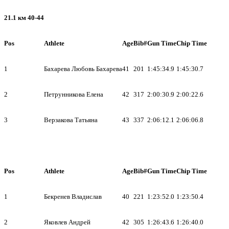
21.1 км 40-44
Pos
Athlete
Age
Bib#
Gun Time
Chip Time
1
Бахарева Любовь Бахарева
41
201
1:45:34.9
1:45:30.7
2
Петрунникова Елена
42
317
2:00:30.9
2:00:22.6
3
Верзакова Татьяна
43
337
2:06:12.1
2:06:06.8
Pos
Athlete
Age
Bib#
Gun Time
Chip Time
1
Бекренев Владислав
40
221
1:23:52.0
1:23:50.4
2
Яковлев Андрей
42
305
1:26:43.6
1:26:40.0