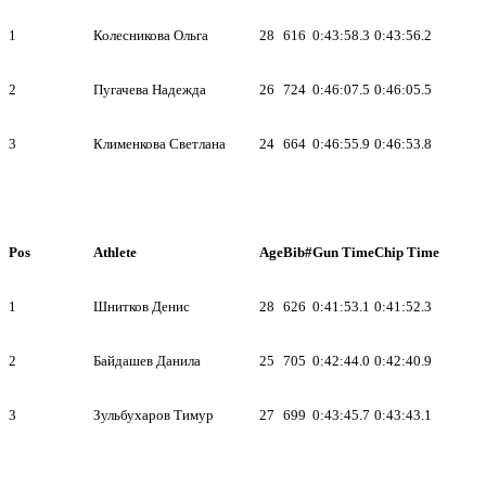
1
Колесникова Ольга
28
616
0:43:58.3
0:43:56.2
2
Пугачева Надежда
26
724
0:46:07.5
0:46:05.5
3
Клименкова Светлана
24
664
0:46:55.9
0:46:53.8
Pos
Athlete
Age
Bib#
Gun Time
Chip Time
1
Шнитков Денис
28
626
0:41:53.1
0:41:52.3
2
Байдашев Данила
25
705
0:42:44.0
0:42:40.9
3
Зульбухаров Тимур
27
699
0:43:45.7
0:43:43.1