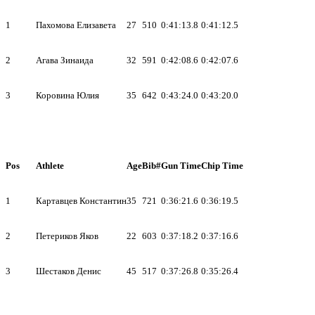
1
Пахомова Елизавета
27
510
0:41:13.8
0:41:12.5
2
Агава Зинаида
32
591
0:42:08.6
0:42:07.6
3
Коровина Юлия
35
642
0:43:24.0
0:43:20.0
Pos
Athlete
Age
Bib#
Gun Time
Chip Time
1
Картавцев Константин
35
721
0:36:21.6
0:36:19.5
2
Петериков Яков
22
603
0:37:18.2
0:37:16.6
3
Шестаков Денис
45
517
0:37:26.8
0:35:26.4