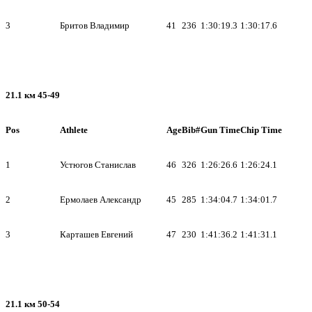
3
Бритов Владимир
41
236
1:30:19.3
1:30:17.6
21.1 км 45-49
Pos
Athlete
Age
Bib#
Gun Time
Chip Time
1
Устюгов Станислав
46
326
1:26:26.6
1:26:24.1
2
Ермолаев Александр
45
285
1:34:04.7
1:34:01.7
3
Карташев Евгений
47
230
1:41:36.2
1:41:31.1
21.1 км 50-54