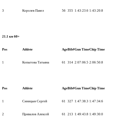
3
Королев Павел
56
355
1:43:23.6
1:43:20.8
21.1 км 60+
Pos
Athlete
Age
Bib#
Gun Time
Chip Time
1
Копытова Татьяна
61
314
2:07:06.5
2:06:50.8
Pos
Athlete
Age
Bib#
Gun Time
Chip Time
1
Синицын Сергей
61
327
1:47:38.3
1:47:34.6
2
Привалов Алексей
61
213
1:49:43.8
1:49:30.0