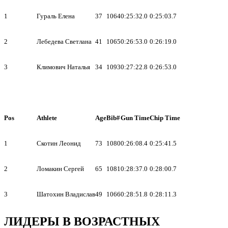
1
Гураль Елена
37
1064
0:25:32.0
0:25:03.7
2
Лебедева Светлана
41
1065
0:26:53.0
0:26:19.0
3
Климович Наталья
34
1093
0:27:22.8
0:26:53.0
Pos
Athlete
Age
Bib#
Gun Time
Chip Time
1
Скотин Леонид
73
1080
0:26:08.4
0:25:41.5
2
Ломакин Сергей
65
1081
0:28:37.0
0:28:00.7
3
Шатохин Владислав
49
1066
0:28:51.8
0:28:11.3
ЛИДЕРЫ В ВОЗРАСТНЫХ