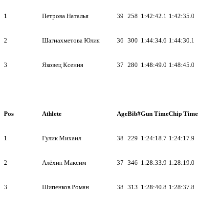
1
Петрова Наталья
39
258
1:42:42.1
1:42:35.0
2
Шагиахметова Юлия
36
300
1:44:34.6
1:44:30.1
3
Яковец Ксения
37
280
1:48:49.0
1:48:45.0
Pos
Athlete
Age
Bib#
Gun Time
Chip Time
1
Гулик Михаил
38
229
1:24:18.7
1:24:17.9
2
Алёхин Максим
37
346
1:28:33.9
1:28:19.0
3
Шипенков Роман
38
313
1:28:40.8
1:28:37.8