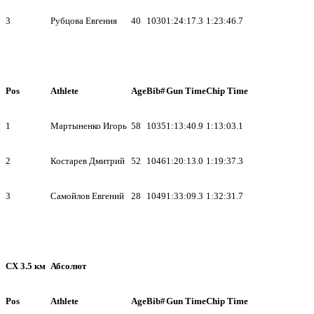
3
Рубцова Евгения
40
1030
1:24:17.3
1:23:46.7
Pos
Athlete
Age
Bib#
Gun Time
Chip Time
1
Мартыненко Игорь
58
1035
1:13:40.9
1:13:03.1
2
Костарев Дмитрий
52
1046
1:20:13.0
1:19:37.3
3
Самойлов Евгений
28
1049
1:33:09.3
1:32:31.7
СХ 3.5 км
Абсолют
Pos
Athlete
Age
Bib#
Gun Time
Chip Time