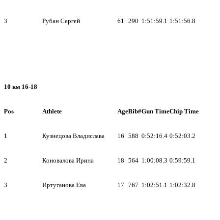
3
Рубан Сергей
61
290
1:51:59.1
1:51:56.8
10 км 16-18
Pos
Athlete
Age
Bib#
Gun Time
Chip Time
1
Кузнецова Владислава
16
588
0:52:16.4
0:52:03.2
2
Коновалова Ирина
18
564
1:00:08.3
0:59:59.1
3
Иртуганова Ева
17
767
1:02:51.1
1:02:32.8