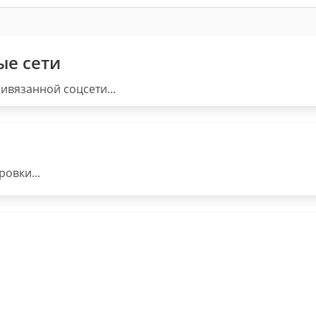
ые сети
ивязанной соцсети...
овки...