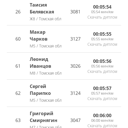
Таисия
00:05:54
26
Белявская
3081
05:54 мин/км
Скачать диплом
Ж8 / Томская обл
Макар
00:05:55
60
Чарков
3127
05:55 мин/км
Скачать диплом
М5 / Томская обл
Леонид
00:05:56
61
Иванцов
3026
05:56 мин/км
Скачать диплом
М8 / Томская обл
Сергей
00:05:57
62
Парипко
3124
05:57 мин/км
Скачать диплом
М5 / Томская обл
Григорий
00:06:00
63
Смирнягин
3047
06:00 мин/км
Скачать диплом
М7 / Томская обл