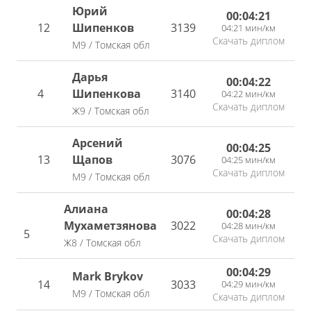
Юрий
00:04:21
12
Шипенков
3139
04:21 мин/км
Скачать диплом
М9 / Томская обл
Дарья
00:04:22
4
Шипенкова
3140
04:22 мин/км
Скачать диплом
Ж9 / Томская обл
Арсений
00:04:25
13
Щапов
3076
04:25 мин/км
Скачать диплом
М9 / Томская обл
Алиана
00:04:28
Мухаметзянова
3022
04:28 мин/км
5
Скачать диплом
Ж8 / Томская обл
00:04:29
Mark Brykov
14
3033
04:29 мин/км
М9 / Томская обл
Скачать диплом