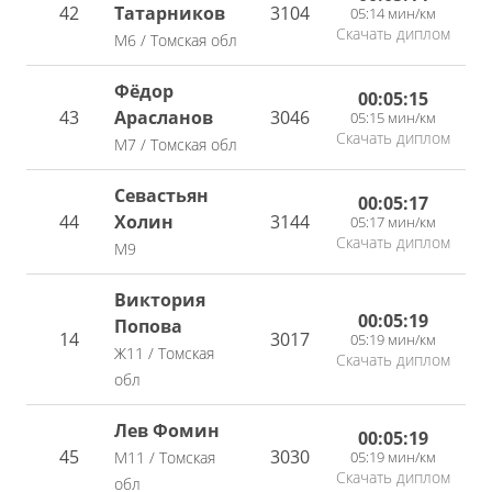
42
Татарников
3104
05:14 мин/км
Скачать диплом
М6 / Томская обл
Фёдор
00:05:15
43
Арасланов
3046
05:15 мин/км
Скачать диплом
М7 / Томская обл
Севастьян
00:05:17
44
Холин
3144
05:17 мин/км
Скачать диплом
М9
Виктория
00:05:19
Попова
14
3017
05:19 мин/км
Ж11 / Томская
Скачать диплом
обл
Лев Фомин
00:05:19
45
3030
05:19 мин/км
М11 / Томская
Скачать диплом
обл