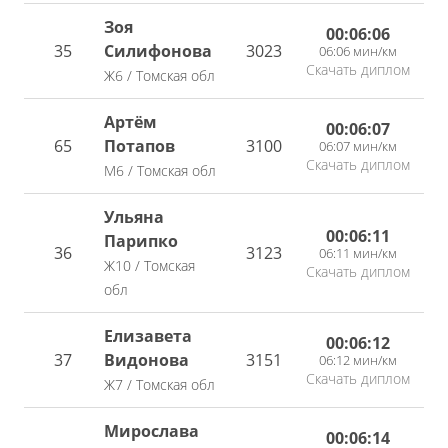
Зоя
00:06:06
35
Силифонова
3023
06:06 мин/км
Скачать диплом
Ж6 / Томская обл
Артём
00:06:07
65
Потапов
3100
06:07 мин/км
Скачать диплом
М6 / Томская обл
Ульяна
00:06:11
Парипко
36
3123
06:11 мин/км
Ж10 / Томская
Скачать диплом
обл
Елизавета
00:06:12
37
Видонова
3151
06:12 мин/км
Скачать диплом
Ж7 / Томская обл
Мирослава
00:06:14