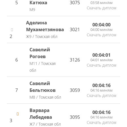
5
Катюха
3075
03:58 мин/км
Скачать диплом
М9
Аделина
00:04:00
Мухаметзянова
3021
04:00 мин/км
Скачать диплом
2
Ж9 / Томская обл
Савелий
00:04:01
Рогоев
6
3126
04:01 мин/км
М11 / Томская
Скачать диплом
обл
Савелий
00:04:16
7
Бельтюков
3059
04:16 мин/км
Скачать диплом
М8 / Томская обл
Варвара
00:04:16
Лебедева
3095
04:16 мин/км
3
Скачать диплом
Ж7 / Томская обл