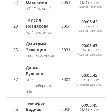
22
Охaпкина
3051
05:41 мин/км
Скачать диплом
Ж7 / Томская обл
Таисия
00:05:42
23
Познякова
3054
05:42 мин/км
Скачать диплом
Ж8 / Томская обл
Дмитрий
00:05:43
55
Зеленцов
3031
05:43 мин/км
Скачать диплом
М9 / Томская обл
Данил
Рульков
00:05:45
57
3004
05:45 мин/км
М7 /
Скачать диплом
Новосибирская
обл
Тимофей
00:05:45
56
Воднев
3098
05:45 мин/км