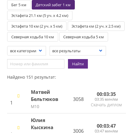
Бег 5 км
Детский забег 1 км
Эстафета 21.1 км (5 уч. х 4.2 км)
Эстафета 10 км (2 уч. х 5 км)
Эстафета км (2 уч. х 2.5 км)
Северная ходьба 10 км
Северная ходьба 5 км
Найти
Найдено 151 результат:
Матвей
00:03:35
Бельтюков
3058
03:35 мин/км
1
Скачать диплом
М10
Юлия
00:03:47
Кыскина
3006
03:47 мин/км