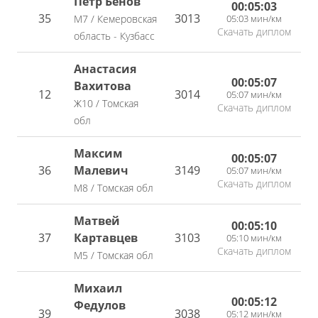
Пётр Бенов
00:05:03
35
3013
05:03 мин/км
М7 / Кемеровская
Скачать диплом
область - Кузбасс
Анастасия
00:05:07
Вахитова
12
3014
05:07 мин/км
Ж10 / Томская
Скачать диплом
обл
Максим
00:05:07
36
Малевич
3149
05:07 мин/км
Скачать диплом
М8 / Томская обл
Матвей
00:05:10
37
Картавцев
3103
05:10 мин/км
Скачать диплом
М5 / Томская обл
Михаил
00:05:12
Федулов
39
3038
05:12 мин/км