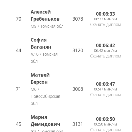
Алексей
00:06:33
70
Гребеньков
3078
06:33 мин/км
Скачать диплом
М9 / Томская обл
София
00:06:42
Ваганян
44
3120
06:42 мин/км
Ж10 / Томская
Скачать диплом
обл
Матвей
Берсон
00:06:47
71
3068
06:47 мин/км
М6 /
Скачать диплом
Новосибирская
обл
Мария
00:06:50
45
Демидович
3131
06:50 мин/км
Скачать диплом
Ж3 / Томская обл