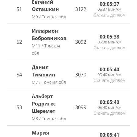
Евгений
00:05:37
51
Осташкин
3122
05:37 мин/км
Скачать диплом
М9 / Томская обл
Илларион
00:05:38
Бобровников
52
3092
05:38 мин/км
М11 / Томская
Скачать диплом
обл
Данил
00:05:40
54
Тимохин
3070
05:40 мин/км
Скачать диплом
М7 / Томская обл
Альберт
00:05:40
Родригес
53
3099
05:40 мин/км
Шеремет
Скачать диплом
М8 / Томская обл
Мария
00:05:41