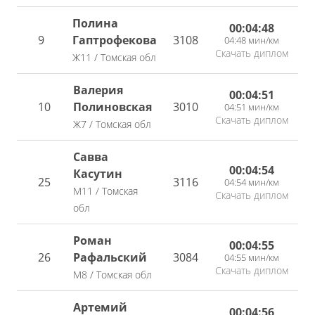
Полина
00:04:48
9
Гаптрофекова
3108
04:48 мин/км
Скачать диплом
Ж11 / Томская обл
Валерия
00:04:51
10
Полиновская
3010
04:51 мин/км
Скачать диплом
Ж7 / Томская обл
Савва
00:04:54
Касутин
25
3116
04:54 мин/км
М11 / Томская
Скачать диплом
обл
Роман
00:04:55
26
Рафальский
3084
04:55 мин/км
Скачать диплом
М8 / Томская обл
Артемий
00:04:56