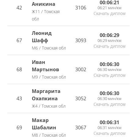
00:06:21
Аникина
42
3106
06:21 мин/км
Ж11 / Томская
Скачать диплом
обл
Леонид
00:06:29
67
Шафф
3093
06:29 мин/км
Скачать диплом
М6 / Томская обл
Иван
00:06:30
68
Мартынов
3002
06:30 мин/км
Скачать диплом
М9 / Томская обл
Маргарита
00:06:30
43
Охапкина
3052
06:30 мин/км
Скачать диплом
Ж4 / Томская обл
Макар
00:06:31
69
Шабалин
3067
06:31 мин/км
Скачать диплом
М8 / Томская обл