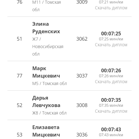
76
3009
07:21 мин/км
М11 / Томская
Скачать диплом
обл
Элина
Руденских
00:07:25
51
3062
07:25 мин/км
Ж7 /
Скачать диплом
Новосибирская
обл
Марк
00:07:26
77
Мицкевич
3037
07:26 мин/км
Скачать диплом
М5 / Томская обл
Дарья
00:07:35
52
Левчукова
3008
07:35 мин/км
Скачать диплом
Ж8 / Томская обл
Елизавета
00:07:43
53
Мицкевич
3036
07:43 мин/км