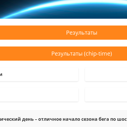
Результаты
Результаты (chip-time)
и
ический день – отличное начало сезона бега по шос