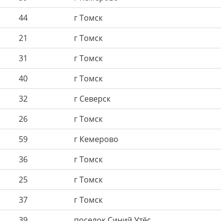
44
г Томск
21
г Томск
31
г Томск
40
г Томск
32
г Северск
26
г Томск
59
г Кемерово
36
г Томск
25
г Томск
37
г Томск
39
поселок Синий Утёс