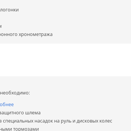
елогонки
м
тронного хронометража
х необходимо:
обнее
 защитного шлема
 специальных насадок на руль и дисковых колес
вными тормозами