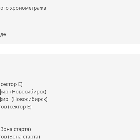
ного хронометража
иде
сектор Е)
фир"(Новосибирск)
фир" (Новосибирск)
ов (сектор Е)
Зона старта)
ов (Зона старта)