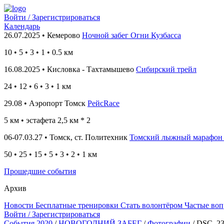
Войти / Зарегистрироваться
Календарь
26.07.2025 • Кемерово
Ночной забег Огни Кузбасса
10
•
5 • 3 • 1 • 0.5
км
16.08.2025 • Кисловка - Тахтамышево
Сибирский трейл
24
• 12
• 6 • 3 • 1
км
29.08 • Аэропорт Томск
РейсRace
5 км
• эстафета 2,5 км * 2
06-07.03.27 • Томск, ст. Политехник
Томский лыжный марафон
50 • 25 • 15 • 5 • 3 • 2 • 1 км
Прошедшие события
Архив
Новости
Бесплатные тренировки
Стать волонтёром
Частые во
Войти / Зарегистрироваться
События 2020
/
НОВОГОДНИЙ ЗАБЕГ
/
Фотографии
/
DSC_23