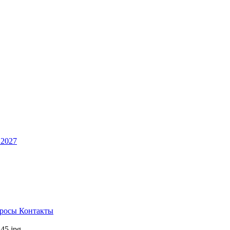
 2027
просы
Контакты
45.jpg